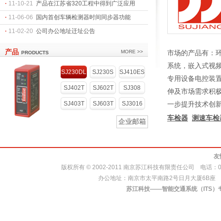
·
11-10-21
产品在江苏省320工程中得到广泛应用
·
11-06-06
国内首创车辆检测器时间同步器功能
·
11-02-20
公司办公地址迁址公告
产品
MORE >>
市场的产品有：
PRODUCTS
系统，嵌入式视
SJ230DL
SJ230S
SJ410ES
专用设备电控装
SJ402T
SJ602T
SJ308
伸及市场需求积
SJ403T
SJ603T
SJ3016
一步提升技术创
车检器
测速车检
企业邮箱
友
版权所有
©
2002-2011 南京苏江科技有限责任公司 电话：025-868
办公地址：南京市太平南路2号日月大厦6B座 邮编：2
苏江科技——智能交通系统（ITS）